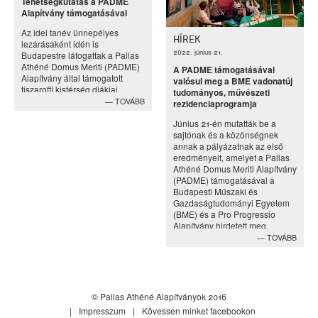
Tehetségkutatás a PADME
Alapítvány támogatásával
Az idei tanév ünnepélyes
HÍREK
lezárásaként idén is
2022. június 21.
Budapestre látogattak a Pallas
Athéné Domus Meriti (PADME)
A PADME támogatásával
Alapítvány által támogatott
valósul meg a BME vadonatúj
tiszaroffi kistérség diákjai.
tudományos, művészeti
TOVÁBB
rezidenciaprogramja
Június 21-én mutatták be a
sajtónak és a közönségnek
annak a pályázatnak az első
eredményeit, amelyet a Pallas
Athéné Domus Meriti Alapítvány
(PADME) támogatásával a
Budapesti Műszaki és
Gazdaságtudományi Egyetem
(BME) és a Pro Progressio
Alapítvány hirdetett meg.
TOVÁBB
© Pallas Athéné Alapítványok 2016
Impresszum
Kövessen minket facebookon