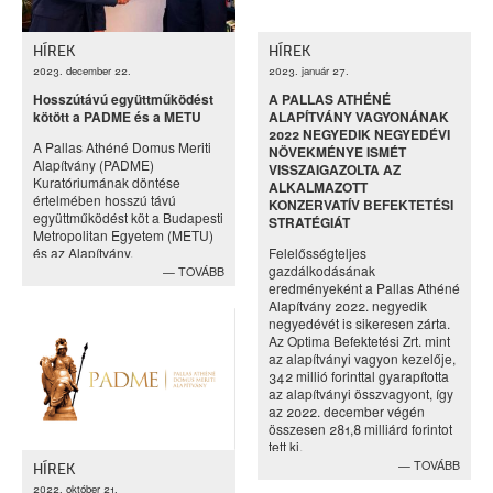
HÍREK
HÍREK
2023. december 22.
2023. január 27.
Hosszútávú együttműködést
A PALLAS ATHÉNÉ
kötött a PADME és a METU
ALAPÍTVÁNY VAGYONÁNAK
2022 NEGYEDIK NEGYEDÉVI
A Pallas Athéné Domus Meriti
NÖVEKMÉNYE ISMÉT
Alapítvány (PADME)
VISSZAIGAZOLTA AZ
Kuratóriumának döntése
ALKALMAZOTT
értelmében hosszú távú
KONZERVATÍV BEFEKTETÉSI
együttműködést köt a Budapesti
STRATÉGIÁT
Metropolitan Egyetem (METU)
és az Alapítvány.
Felelősségteljes
gazdálkodásának
TOVÁBB
eredményeként a Pallas Athéné
Alapítvány 2022. negyedik
negyedévét is sikeresen zárta.
Az Optima Befektetési Zrt. mint
az alapítványi vagyon kezelője,
342 millió forinttal gyarapította
az alapítványi összvagyont, így
az 2022. december végén
összesen 281,8 milliárd forintot
tett ki.
TOVÁBB
HÍREK
2022. október 21.