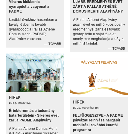
Viharos időkben is
ÚJABB EREDMÉNYES ÉVET
gyarapította vagyonát a
ZÁRT A PALLAS ATHÉNÉ
PADME
DOMUS MERITI ALAPÍTVÁNY
korábbi évekhez hasonlóan a
A Pallas Athéné Alapítvány
tavalyi évben is tovább
2023. évét 90 millió Ft-os pozitív
gyarapodott a Pallas Athéné
eredménnyel zárta és tovább
Domus Meriti (PADME)
gyarapította a saját tőkéjét,
Alapítvány vagyona.
amely már meghaladja a 283,4
milliárd forintot.
TOVÁBB
TOVÁBB
HÍREK
HÍREK
2023. január 04.
2022. november 23.
Értékteremtés a tudomány
határterületein - Sikeres évet
FELFÜGGESZTVE - A PADME
zárt a PADME Alapítvány
pályázati felhívása hallgatói
mobilitási, továbbá kutatói
A Pallas Athéné Domus Meriti
programra
(PADME) Alapítvány 2022-ben