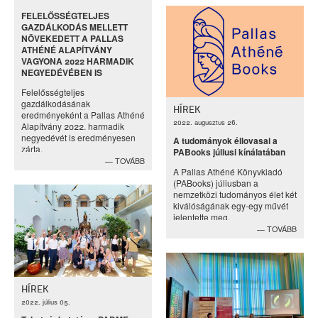
FELELŐSSÉGTELJES
GAZDÁLKODÁS MELLETT
NÖVEKEDETT A PALLAS
ATHÉNÉ ALAPÍTVÁNY
VAGYONA 2022 HARMADIK
NEGYEDÉVÉBEN IS
Felelősségteljes
gazdálkodásának
HÍREK
eredményeként a Pallas Athéné
2022. augusztus 26.
Alapítvány 2022. harmadik
negyedévét is eredményesen
A tudományok éllovasai a
zárta.
PABooks júliusi kínálatában
TOVÁBB
A Pallas Athéné Könyvkiadó
(PABooks) júliusban a
nemzetközi tudományos élet két
kiválóságának egy-egy művét
jelentette meg.
TOVÁBB
HÍREK
2022. július 05.