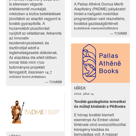
is sikeresen végezte
A Pallas Athéné Domus Meriti
értékteremtő munkáját,
Alapítvány (PADME) pályázatot
miközben a biztos befektetések
hirdet a hallgatói mobilitási
jóvoltából az alapítói vagyont is
programjában való részvételre,
tovább gyarapította. A
továbbá gazdaságtörténeti
hozamokból pluszforrást
kutatások megvalósítására.
nyújtott az oktatásnak, felkarolta
TOVÁBB
az innovatív
kezdeményezéseket, és
ösztöndíjat adott a
legtehetségesebb diákoknak.
Az alapítása óta eltelt időben
immár több mint 1700
tudományos projektet
támogatott, összesen 14,7
milliárd forint értékben.
TOVÁBB
HÍREK
2022. július 14.
Tovább gazdagította tematikai
és műfaji kínálatát a PABooks
E hónap további kiemelt
eseménye Az Ember utolsó
története című evolúciófilozófiai
kisregény kiadása és
bemutatása volt. A magyar