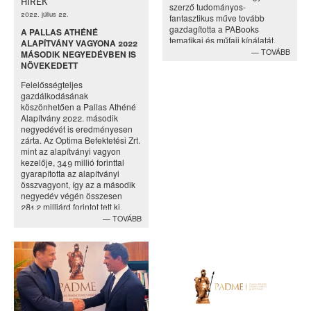
HÍREK
szerző tudományos-
2022. július 22.
fantasztikus műve tovább
gazdagította a PABooks
A PALLAS ATHÉNÉ
tematikai és műfaji kínálatát.
ALAPÍTVÁNY VAGYONA 2022
TOVÁBB
MÁSODIK NEGYEDÉVBEN IS
NÖVEKEDETT
Felelősségteljes
gazdálkodásának
köszönhetően a Pallas Athéné
Alapítvány 2022. második
negyedévét is eredményesen
zárta. Az Optima Befektetési Zrt.
mint az alapítványi vagyon
kezelője, 349 millió forinttal
gyarapította az alapítványi
összvagyont, így az a második
negyedév végén összesen
281,2 milliárd forintot tett ki.
TOVÁBB