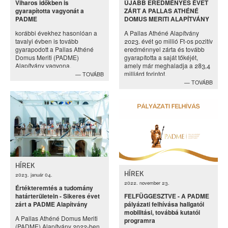
Viharos időkben is
ÚJABB EREDMÉNYES ÉVET
gyarapította vagyonát a
ZÁRT A PALLAS ATHÉNÉ
PADME
DOMUS MERITI ALAPÍTVÁNY
korábbi évekhez hasonlóan a
A Pallas Athéné Alapítvány
tavalyi évben is tovább
2023. évét 90 millió Ft-os pozitív
gyarapodott a Pallas Athéné
eredménnyel zárta és tovább
Domus Meriti (PADME)
gyarapította a saját tőkéjét,
Alapítvány vagyona.
amely már meghaladja a 283,4
milliárd forintot.
TOVÁBB
TOVÁBB
HÍREK
HÍREK
2023. január 04.
2022. november 23.
Értékteremtés a tudomány
határterületein - Sikeres évet
FELFÜGGESZTVE - A PADME
zárt a PADME Alapítvány
pályázati felhívása hallgatói
mobilitási, továbbá kutatói
A Pallas Athéné Domus Meriti
programra
(PADME) Alapítvány 2022-ben