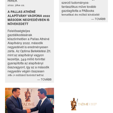
HÍREK
szerző tudományos-
2022. július 22.
fantasztikus műve tovább
gazdagította a PABooks
A PALLAS ATHÉNÉ
tematikai és műfaji kínálatát.
ALAPÍTVÁNY VAGYONA 2022
TOVÁBB
MÁSODIK NEGYEDÉVBEN IS
NÖVEKEDETT
Felelősségteljes
gazdálkodásának
köszönhetően a Pallas Athéné
Alapítvány 2022. második
negyedévét is eredményesen
zárta. Az Optima Befektetési Zrt.
mint az alapítványi vagyon
kezelője, 349 millió forinttal
gyarapította az alapítványi
összvagyont, így az a második
negyedév végén összesen
281,2 milliárd forintot tett ki.
TOVÁBB