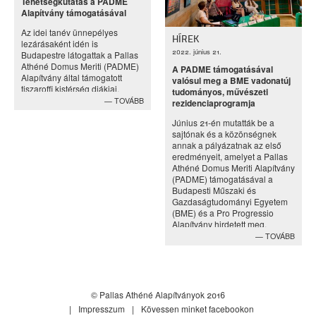
Tehetségkutatás a PADME
Alapítvány támogatásával
Az idei tanév ünnepélyes
HÍREK
lezárásaként idén is
2022. június 21.
Budapestre látogattak a Pallas
Athéné Domus Meriti (PADME)
A PADME támogatásával
Alapítvány által támogatott
valósul meg a BME vadonatúj
tiszaroffi kistérség diákjai.
tudományos, művészeti
TOVÁBB
rezidenciaprogramja
Június 21-én mutatták be a
sajtónak és a közönségnek
annak a pályázatnak az első
eredményeit, amelyet a Pallas
Athéné Domus Meriti Alapítvány
(PADME) támogatásával a
Budapesti Műszaki és
Gazdaságtudományi Egyetem
(BME) és a Pro Progressio
Alapítvány hirdetett meg.
TOVÁBB
© Pallas Athéné Alapítványok 2016
Impresszum
Kövessen minket facebookon