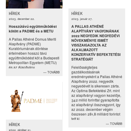
HÍREK
HÍREK
2023. december 22.
2023. január 27.
Hosszútávú együttműködést
A PALLAS ATHÉNÉ
kötött a PADME és a METU
ALAPÍTVÁNY VAGYONÁNAK
2022 NEGYEDIK NEGYEDÉVI
A Pallas Athéné Domus Meriti
NÖVEKMÉNYE ISMÉT
Alapítvány (PADME)
VISSZAIGAZOLTA AZ
Kuratóriumának döntése
ALKALMAZOTT
értelmében hosszú távú
KONZERVATÍV BEFEKTETÉSI
együttműködést köt a Budapesti
STRATÉGIÁT
Metropolitan Egyetem (METU)
és az Alapítvány.
Felelősségteljes
gazdálkodásának
TOVÁBB
eredményeként a Pallas Athéné
Alapítvány 2022. negyedik
negyedévét is sikeresen zárta.
Az Optima Befektetési Zrt. mint
az alapítványi vagyon kezelője,
342 millió forinttal gyarapította
az alapítványi összvagyont, így
az 2022. december végén
összesen 281,8 milliárd forintot
tett ki.
TOVÁBB
HÍREK
2022. október 21.