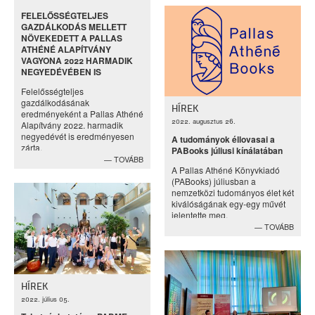
FELELŐSSÉGTELJES
GAZDÁLKODÁS MELLETT
NÖVEKEDETT A PALLAS
ATHÉNÉ ALAPÍTVÁNY
VAGYONA 2022 HARMADIK
NEGYEDÉVÉBEN IS
Felelősségteljes
gazdálkodásának
HÍREK
eredményeként a Pallas Athéné
2022. augusztus 26.
Alapítvány 2022. harmadik
negyedévét is eredményesen
A tudományok éllovasai a
zárta.
PABooks júliusi kínálatában
TOVÁBB
A Pallas Athéné Könyvkiadó
(PABooks) júliusban a
nemzetközi tudományos élet két
kiválóságának egy-egy művét
jelentette meg.
TOVÁBB
HÍREK
2022. július 05.