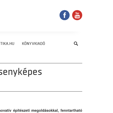
TIKA.HU
KÖNYVKIADÓ
rsenyképes
novatív építészeti megoldásokkal, fenntartható