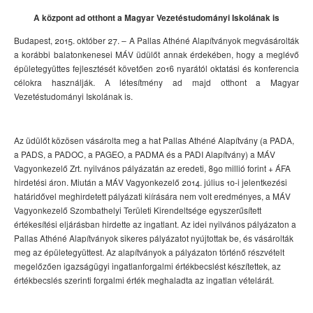
A központ ad otthont a Magyar Vezetéstudományi Iskolának is
Budapest, 2015. október 27. – A Pallas Athéné Alapítványok megvásárolták
a korábbi balatonkenesei MÁV üdülőt annak érdekében, hogy a meglévő
épületegyüttes fejlesztését követően 2016 nyarától oktatási és konferencia
célokra használják. A létesítmény ad majd otthont a Magyar
Vezetéstudományi Iskolának is.
Az üdülőt közösen vásárolta meg a hat Pallas Athéné Alapítvány (a PADA,
a PADS, a PADOC, a PAGEO, a PADMA és a PADI Alapítvány) a MÁV
Vagyonkezelő Zrt. nyilvános pályázatán az eredeti, 890 millió forint + ÁFA
hirdetési áron. Miután a MÁV Vagyonkezelő 2014. július 10-i jelentkezési
határidővel meghirdetett pályázati kiírására nem volt eredményes, a MÁV
Vagyonkezelő Szombathelyi Területi Kirendeltsége egyszerűsített
értékesítési eljárásban hirdette az ingatlant. Az idei nyilvános pályázaton a
Pallas Athéné Alapítványok sikeres pályázatot nyújtottak be, és vásárolták
meg az épületegyüttest. Az alapítványok a pályázaton történő részvételt
megelőzően igazságügyi ingatlanforgalmi értékbecslést készítettek, az
értékbecslés szerinti forgalmi érték meghaladta az ingatlan vételárát.