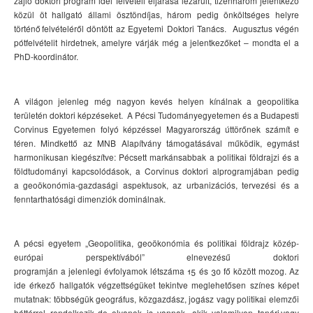
zajló
doktori program
idei
felvételi eljárása lezárult,
tizenhárom
jelentkező
közül
öt
hallgató
állami ösztöndíjas,
három pedig
önköltséges helyre
történő felvételéről döntött a
z Egyetemi
Doktori
Tanács
.
A
ugusztus végén
pótfelvételit
hirdetnek
,
a
melyre várj
á
k
még
a jelentkezőket
–
mondta el a
PhD-koordinátor.
A
világ
on jelenleg még
nagyon kevés hely
en
kínálnak
a geopolitika
területén
doktori képzéseket.
A
Pécsi Tudományegyetemen és a Budapesti
Corvinus Egyetemen folyó képzéssel
Magyarország
úttörőnek
számít
e
téren. Mindkettő az MNB Alapítvány támogatásával működik, egymást
harmonikusan kiegészítve: Pécse
tt
markánsabb
ak
a politikai földrajz
i
és a
földtudományi kapcsolódások, a Corvinus doktori alprogramjába
n
pedig
a
geoökonómia
-gazdasági aspektusok, az urbanizációs, tervezési és a
fenntarthatósági dimenziók dominálnak.
A pécsi egyetem „Geopolitika,
geoökonómia
és politikai földrajz közép-
európai perspektívából” elnevezésű doktori
programjá
n
a
jelenlegi
évfolyamok létszáma 15
és 30
fő
köz
ött
mozog
.
A
z
ide érkező
hallgatók
végzettségüket tekintve
meglehetősen szín
es képet
mutatnak:
többség
ük
geográfus, közgazdász, jogász
vagy
politikai elemzői
háttérrel rendelkez
i
k
, de
olyanok is
vannak
,
akik valamilyen tanári vagy