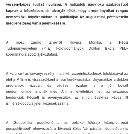
versenyképes tudást nyújts
on
. A hallgatók
nagyfokú szabadságot
kapnak a képzésben,
de
elvárják tőlük,
hogy eredményeiket rangos
nemzetközi folyóiratokban is publikálják.
A
z a
ugusztus
i
pótfelvételin
még
lehetőség
van
a jelentkezésre.
A most záruló tanévről
Kovács Mónika, a Pécsi
Tudományegyetem
(PTE)
Földtudományok Doktori Iskola PhD-
koordinátora adott tájékoztatást.
A
koronavírus
-
járványveszély miatti kényszerintézkedések feloldásával
az
élet a
PTE-n
is vissza
zökkent a régi kerékvágásba
.
Ugyanakkor a
doktori
programo
k
vizsgá
it
és védése
it
ezután is a jól bevált
módon,
online
tartották meg
.
A
mi a felvételiket illeti, a
z országos
tendenciák Pécsett is érvényesültek: az elmúlt évekhez képest
itt
is
mérséklődött
a
jelentkezések száma
.
A
„Geopolitika,
geoökonómia
és politikai földrajz közép-európai
perspektívából” elnevezésű
, a fővárosi Bölcs
Vár páratlan épületében
is