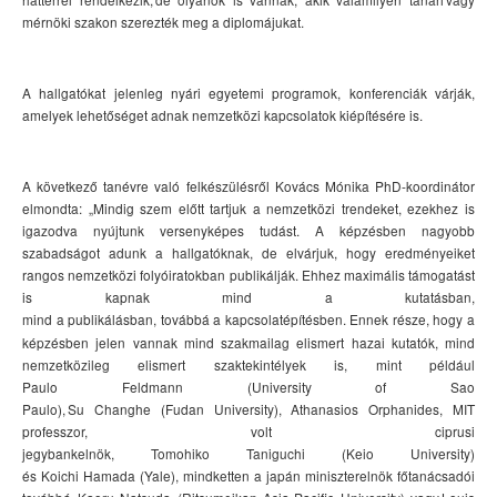
mérnöki szakon szerezté
k
meg
a
diplomájukat.
A h
allgatók
at jelenleg
nyári egyetemi programok, konferenciák
várják
,
amelyek lehetőséget
adnak
nemzetközi
kapcsolatok
k
iépítésére
is
.
A következő tanévre való felkészülésről Kovács Mónika PhD-koordinátor
elmondta:
„
Mindig szem előtt
ta
rtjuk a nemzetközi trendeket, ezekhez is
igazodva
nyújtunk
versenyképes
tudást
. A képzésben nagyobb
szabadságot adunk a hallgatóknak,
de
elvárjuk, hogy eredményeiket
rangos nemzetközi folyóiratokban publikálják.
Ehhez maximális támogatást
is kapnak
mind
a
kutatásban,
mind
a
publikálásban,
továbbá
a
kapcsolatépítésben.
Ennek része
, hogy
a
képzésben
jelen vannak
mind szakmailag
elismert
hazai
kutató
k, mind
nemzetközileg elismert szaktekintélyek
is,
mint például
Paulo
Feldmann
(University of Sao
Paulo)
,
Su
Changhe
(
Fudan
University)
,
Athanasios
Orphanides
, MIT
professzor, volt ciprusi
jegybankelnök,
Tomohiko
Taniguchi
(
Keio
University)
és
Koichi
Hamada
(Yale), mindketten a japán miniszterelnök főtanácsadói