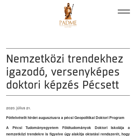
Nemzetközi trendekhez
igazodó, versenyképes
doktori képzés Pécsett
2020. július 21.
Pótfelvételit hirdet augusztusra a
pécsi
Geopolitikai Doktori Program
A
Pécsi
Tudományegyetem
Földtudományok Doktori Iskol
ája
a
nemzetközi trendek
re is figyelve
úgy alakítja
oktatási
rendszerét
, hogy