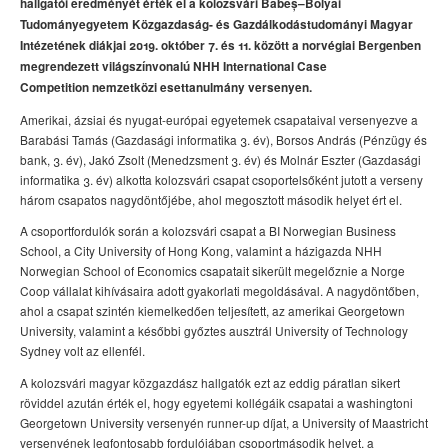
hallgatói eredményét érték el a kolozsvári Babeș–Bolyai
Tudományegyetem Közgazdaság- és Gazdálkodástudományi Magyar
Intézetének diákjai 2019. október 7. és 11. között a norvégiai Bergenben
megrendezett világszínvonalú NHH International Case
Competition nemzetközi esettanulmány versenyen.
Amerikai, ázsiai és nyugat-európai egyetemek csapataival versenyezve a
Barabási Tamás (Gazdasági informatika 3. év), Borsos András (Pénzügy és
bank, 3. év), Jakó Zsolt (Menedzsment 3. év) és Molnár Eszter (Gazdasági
informatika 3. év) alkotta kolozsvári csapat csoportelsőként jutott a verseny
három csapatos nagydöntőjébe, ahol megosztott második helyet ért el.
A csoportfordulók során a kolozsvári csapat a BI Norwegian Business
School, a City University of Hong Kong, valamint a házigazda NHH
Norwegian School of Economics csapatait sikerült megelőznie a Norge
Coop vállalat kihívásaira adott gyakorlati megoldásával. A nagydöntőben,
ahol a csapat szintén kiemelkedően teljesített, az amerikai Georgetown
University, valamint a későbbi győztes ausztrál University of Technology
Sydney volt az ellenfél.
A kolozsvári magyar közgazdász hallgatók ezt az eddig páratlan sikert
röviddel azután érték el, hogy egyetemi kollégáik csapatai a washingtoni
Georgetown University versenyén runner-up díjat, a University of Maastricht
versenyének legfontosabb fordulójában csoportmásodik helyet, a