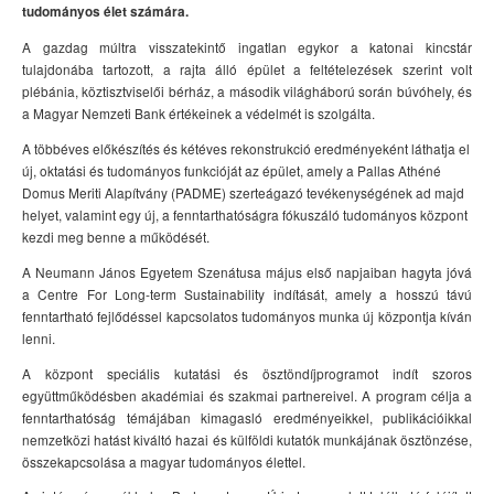
tudományos élet számára.
A gazdag múltra visszatekintő ingatlan egykor a katonai kincstár
tulajdonába tartozott, a rajta álló épület a feltételezések szerint volt
plébánia, köztisztviselői bérház, a második világháború során búvóhely, és
a Magyar Nemzeti Bank értékeinek a védelmét is szolgálta.
A többéves előkészítés és kétéves rekonstrukció eredményeként láthatja el
új, oktatási és tudományos funkcióját az épület
, amely a
Pallas
Athéné
Domus
Meriti
Alapítvány (PADME) szerteágazó tevékenységének ad majd
helyet, valamint egy új, a fenntarthatóságra fókuszáló tudományos központ
kezdi meg benne a működését.
A Neumann János Egyetem Szenátusa május első napjaiban hagyta jóvá
a Centre
For
Long-
term
Sustainability
indítását, amely a hosszú távú
fenntartható fejlődéssel kapcsolatos tudományos munka új központja kíván
lenni.
A központ speciális kutatási és ösztöndíjprogramot indít szoros
együttműködésben akadémiai és szakmai partnereivel. A program célja a
fenntarthatóság témájában kimagasló eredményeikkel, publikációikkal
nemzetközi hatást kiváltó hazai és külföldi kutatók munkájának ösztönzése,
összekapcsolása a magyar tudományos élettel.