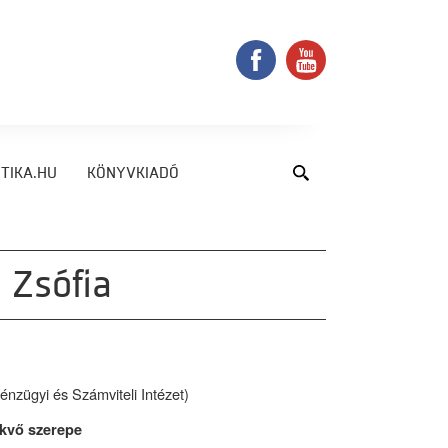
TIKA.HU
KÖNYVKIADÓ
 Zsófia
zügyi és Számviteli Intézet)
ekvő szerepe