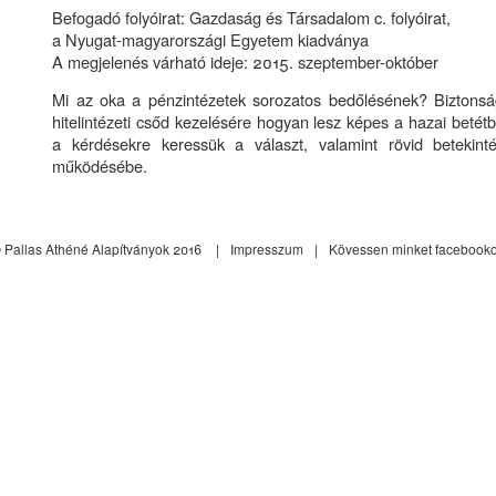
Befogadó folyóirat: Gazdaság és Társadalom c. folyóirat,
a Nyugat-magyarországi Egyetem kiadványa
A megjelenés várható ideje: 2015. szeptember-október
Mi az oka a pénzintézetek sorozatos bedőlésének? Biztons
hitelintézeti csőd kezelésére hogyan lesz képes a hazai betét
a kérdésekre keressük a választ, valamint rövid betekinté
működésébe.
 Pallas Athéné Alapítványok 2016
Impresszum
Kövessen minket facebook