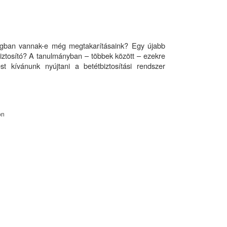
ágban vannak-e még megtakarításaink? Egy újabb
biztosító? A tanulmányban – többek között – ezekre
st kívánunk nyújtani a betétbiztosítási rendszer
on