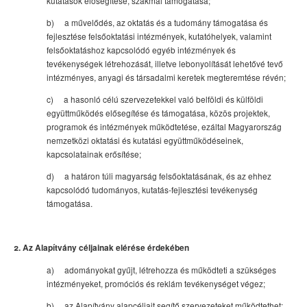
kutatások elősegítése, szakmai támogatása;
b) a művelődés, az oktatás és a tudomány támogatása és
fejlesztése felsőoktatási intézmények, kutatóhelyek, valamint
felsőoktatáshoz kapcsolódó egyéb intézmények és
tevékenységek létrehozását, illetve lebonyolítását lehetővé tevő
intézményes, anyagi és társadalmi keretek megteremtése révén;
c) a hasonló célú szervezetekkel való belföldi és külföldi
együttműködés elősegítése és támogatása, közös projektek,
programok és intézmények működtetése, ezáltal Magyarország
nemzetközi oktatási és kutatási együttműködéseinek,
kapcsolatainak erősítése;
d) a határon túli magyarság felsőoktatásának, és az ehhez
kapcsolódó tudományos, kutatás-fejlesztési tevékenység
támogatása.
2. Az Alapítvány céljainak elérése érdekében
a) adományokat gyűjt, létrehozza és működteti a szükséges
intézményeket, promóciós és reklám tevékenységet végez;
b) az Alapítvány alapcéljait segítő szervezeteket működtethet;