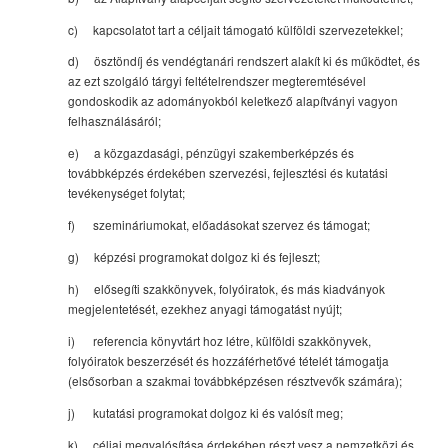
c) kapcsolatot tart a céljait támogató külföldi szervezetekkel;
d) ösztöndíj és vendégtanári rendszert alakít ki és működtet, és
az ezt szolgáló tárgyi feltételrendszer megteremtésével
gondoskodik az adományokból keletkező alapítványi vagyon
felhasználásáról;
e) a közgazdasági, pénzügyi szakemberképzés és
továbbképzés érdekében szervezési, fejlesztési és kutatási
tevékenységet folytat;
f) szemináriumokat, előadásokat szervez és támogat;
g) képzési programokat dolgoz ki és fejleszt;
h) elősegíti szakkönyvek, folyóiratok, és más kiadványok
megjelentetését, ezekhez anyagi támogatást nyújt;
i) referencia könyvtárt hoz létre, külföldi szakkönyvek,
folyóiratok beszerzését és hozzáférhetővé tételét támogatja
(elsősorban a szakmai továbbképzésen résztvevők számára);
j) kutatási programokat dolgoz ki és valósít meg;
k) céljai megvalósítása érdekében részt vesz a nemzetközi és