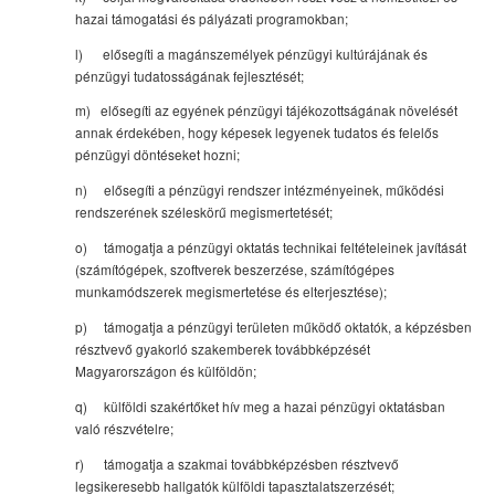
hazai támogatási és pályázati programokban;
l) elősegíti a magánszemélyek pénzügyi kultúrájának és
pénzügyi tudatosságának fejlesztését;
m) elősegíti az egyének pénzügyi tájékozottságának növelését
annak érdekében, hogy képesek legyenek tudatos és felelős
pénzügyi döntéseket hozni;
n) elősegíti a pénzügyi rendszer intézményeinek, működési
rendszerének széleskörű megismertetését;
o) támogatja a pénzügyi oktatás technikai feltételeinek javítását
(számítógépek, szoftverek beszerzése, számítógépes
munkamódszerek megismertetése és elterjesztése);
p) támogatja a pénzügyi területen működő oktatók, a képzésben
résztvevő gyakorló szakemberek továbbképzését
Magyarországon és külföldön;
q) külföldi szakértőket hív meg a hazai pénzügyi oktatásban
való részvételre;
r) támogatja a szakmai továbbképzésben résztvevő
legsikeresebb hallgatók külföldi tapasztalatszerzését;