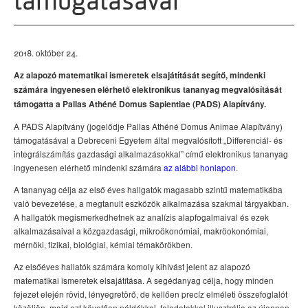
támogatásával
2018. október 24.
Az alapozó matematikai ismeretek elsajátítását segítő, mindenki
számára ingyenesen elérhető elektronikus tananyag megvalósítását
támogatta a Pallas Athéné Domus Sapientiae (PADS) Alapítvány.
A PADS Alapítvány (jogelődje Pallas Athéné Domus Animae Alapítvány)
támogatásával a Debreceni Egyetem által megvalósított „Differenciál- és
integrálszámítás gazdasági alkalmazásokkal” című elektronikus tananyag
ingyenesen elérhető mindenki számára
az alábbi honlapon
.
A tananyag célja az első éves hallgatók magasabb szintű matematikába
való bevezetése, a megtanult eszközök alkalmazása szakmai tárgyakban.
A hallgatók megismerkedhetnek az analízis alapfogalmaival és ezek
alkalmazásaival a közgazdasági, mikroökonómiai, makröokonómiai,
mérnöki, fizikai, biológiai, kémiai témakörökben.
Az elsőéves hallatók számára komoly kihívást jelent az alapozó
matematikai ismeretek elsajátítása. A segédanyag célja, hogy minden
fejezet elején rövid, lényegretörő, de kellően precíz elméleti összefoglalót
közöljön, majd ezt követően példákkal, feladatokkal illusztrálja az újonnan