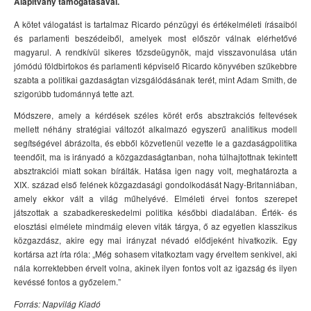
Alapítvány támogatásával.
A kötet válogatást is tartalmaz Ricardo pénzügyi és értékelméleti írásaiból
és parlamenti beszédeiből, amelyek most először válnak elérhetővé
magyarul. A rendkívül sikeres tőzsdeügynök, majd visszavonulása után
jómódú földbirtokos és parlamenti képviselő Ricardo könyvében szűkebbre
szabta a politikai gazdaságtan vizsgálódásának terét, mint Adam Smith, de
szigorúbb tudománnyá tette azt.
Módszere, amely a kérdések széles körét erős absztrakciós feltevések
mellett néhány stratégiai változót alkalmazó egyszerű analitikus modell
segítségével ábrázolta, és ebből közvetlenül vezette le a gazdaságpolitika
teendőit, ma is irányadó a közgazdaságtanban, noha túlhajtottnak tekintett
absztrakciói miatt sokan bírálták. Hatása igen nagy volt, meghatározta a
XIX. század első felének közgazdasági gondolkodását Nagy-Britanniában,
amely ekkor vált a világ műhelyévé. Elméleti érvei fontos szerepet
játszottak a szabadkereskedelmi politika későbbi diadalában. Érték- és
elosztási elmélete mindmáig eleven viták tárgya, ő az egyetlen klasszikus
közgazdász, akire egy mai irányzat névadó elődjeként hivatkozik. Egy
kortársa azt írta róla: „Még sohasem vitatkoztam vagy érveltem senkivel, aki
nála korrektebben érvelt volna, akinek ilyen fontos volt az igazság és ilyen
kevéssé fontos a győzelem.”
Forrás: Napvilág Kiadó