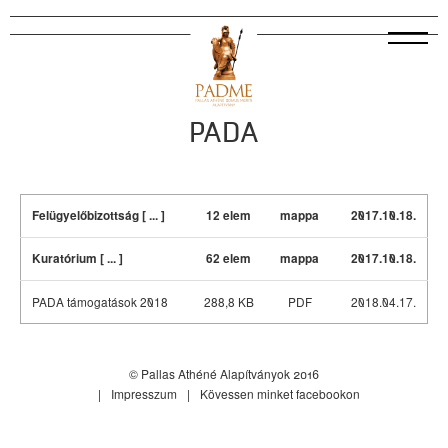
PADA
Felügyelőbizottság [ ... ]
12 elem
mappa
2017.10.18.
Kuratórium [ ... ]
62 elem
mappa
2017.10.18.
PADA támogatások 2018
288,8 KB
PDF
2018.04.17.
© Pallas Athéné Alapítványok 2016
Impresszum
Kövessen minket facebookon