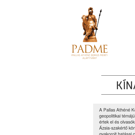
KÍN
A Pallas Athéné K
geopolitikai témá
értek el és olvasók
Ázsia-szakértő kö
gyakorolt hatásai 