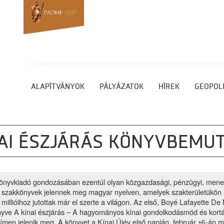
ALAPÍTVÁNYOK
PÁLYÁZATOK
HÍREK
GEOPOLI
AI ÉSZJÁRÁS KÖNYVBEMU
önyvkiadó gondozásában ezentúl olyan közgazdasági, pénzügyi, men
jú szakkönyvek jelennek meg magyar nyelven, amelyek szakterületükön 
 millióihoz jutottak már el szerte a világon. Az első, Boyé Lafayette De
nyve A kínai észjárás – A hagyományos kínai gondolkodásmód és kortá
címen jelenik meg. A könyvet a Kínai Újév első napján, február 16-án m