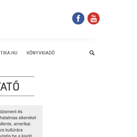
TIKA.HU
KÖNYVKIADÓ
TATÓ
edzsment és
hatalmas sikereket
 Mente, amerikai
rs kultúrára
utatja be a kiadó.