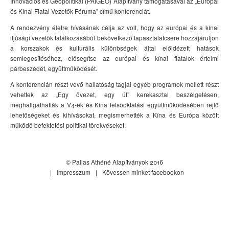
Innovációs és Geopolitikai (PAIGEO) Alapítvány támogatásával az „Európai
és Kínai Fiatal Vezetők Fóruma” című konferenciát.
A rendezvény életre hívásának célja az volt, hogy az európai és a kínai
ifjúsági vezetők találkozásából bekövetkező tapasztalatcsere hozzájáruljon
a korszakok és kulturális különbségek által előidézett hatások
semlegesítéséhez, elősegítse az európai és kínai fiatalok értelmi
párbeszédét, együttműködését.
A konferencián részt vevő hallatóság tagjai egyéb programok mellett részt
vehettek az „Egy övezet, egy út” kerekasztal beszélgetésen,
meghallgathatták a V4-ek és Kína felsőoktatási együttműködésében rejlő
lehetőségeket és kihívásokat, megismerhették a Kína és Európa között
működő befektetési politikai törekvéseket.
© Pallas Athéné Alapítványok 2016
Impresszum
Kövessen minket facebookon