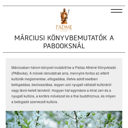
MÁRCIUSI KÖNYVBEMUTATÓK A
PABOOKSNÁL
Márciusban három könyvet mutatott be a Pallas Athéné Könyvkiadó
(PABooks). A művek rámutatnak arra, mennyire fontos az eltérő
kultúrák megismerése, elfogadása, illetve adott esetben
befogadása, beolvasztása, legyen szó nyugati vállalati kultúráról
vagy távol-keleti tanokról. Hogyan hat egymásra a kínai zen és a
nyugati kultúra, a kortárs művészet és a thai buddhizmus, és milyen
a befogadó szervezeti kultúra.