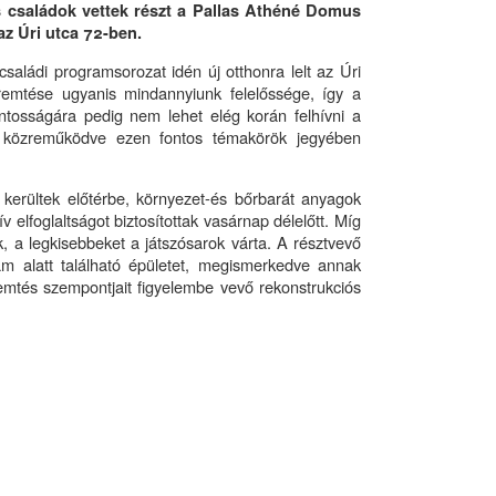
 családok vettek részt a Pallas Athéné Domus
z Úri utca 72-ben.
családi programsorozat idén új otthonra lelt az Úri
remtése ugyanis mindannyiunk felelőssége, így a
tosságára pedig nem lehet elég korán felhívni a
közreműködve ezen fontos témakörök jegyében
 kerültek előtérbe, környezet-és bőrbarát anyagok
elfoglaltságot biztosítottak vasárnap délelőtt. Míg
 a legkisebbeket a játszósarok várta. A résztvevő
m alatt található épületet, megismerkedve annak
emtés szempontjait figyelembe vevő rekonstrukciós