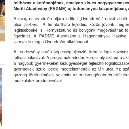
teltházas alkotónapjának, amelyen kis-és nagygyermekes
Meriti Alapítvány (PADME) új tudományos központjában, a
A 2019-es év elején útjára indított „Gyerek Vár” nevet viselő 
utca 72-ben. A fenntartható fejlődés, közös jövőnk megte
legkisebbeké is. Környezetünk és bolygónk megóvásának fon
figyelmet. A PADME Alapítvány a Hagyományok Házával 
szervezte meg a Gyerek Vár alkotónapot.
A rendezvény során képességfejlesztő, kreatív foglalkozások
felhasználásával. A programok minden korosztály számára aktív 
a nagyobb gyermekeket kézügyességet fejlesztő foglalkozások,
gyermekek szülei pedig megtekinthették az Úri utca 72 szá
gazdag történelmével, valamint az értékmegőrzés és értékter
munkálatok eredményével.