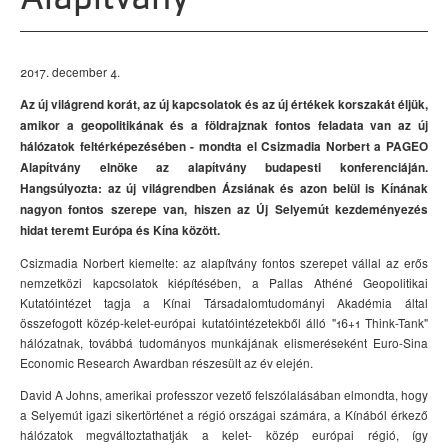
2017. december 4.
Az új világrend korát, az új kapcsolatok és az új értékek korszakát éljük,
amikor a geopolitikának és a földrajznak fontos feladata van az új
hálózatok feltérképezésében - mondta el Csizmadia Norbert a PAGEO
Alapítvány elnöke az alapítvány budapesti konferenciáján.
Hangsúlyozta: az új világrendben Ázsiának és azon belül is Kínának
nagyon fontos szerepe van, hiszen az Új Selyemút kezdeményezés
hidat teremt Európa és Kína között.
Csizmadia Norbert kiemelte: az alapítvány fontos szerepet vállal az erős
nemzetközi kapcsolatok kiépítésében, a Pallas Athéné Geopolitikai
Kutatóintézet tagja a Kínai Társadalomtudományi Akadémia által
összefogott közép-kelet-európai kutatóintézetekből álló "16+1 Think-Tank"
hálózatnak, továbbá tudományos munkájának elismeréseként Euro-Sina
Economic Research Awardban részesült az év elején.
David A Johns, amerikai professzor vezető felszólalásában elmondta, hogy
a Selyemút igazi sikertörténet a régió országai számára, a Kínából érkező
hálózatok megváltoztathatják a kelet- közép európai régió, így