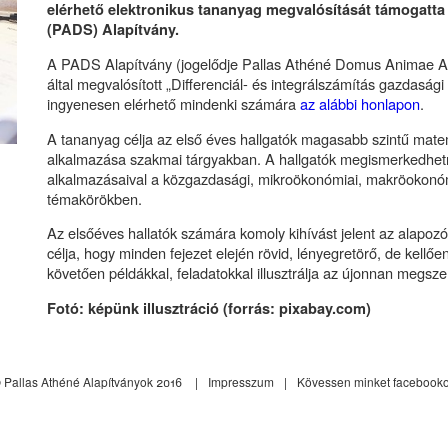
elérhető elektronikus tananyag megvalósítását támogatta
(PADS) Alapítvány.
A PADS Alapítvány (jogelődje Pallas Athéné Domus Animae A
által megvalósított „Differenciál- és integrálszámítás gazdasá
ingyenesen elérhető mindenki számára
az alábbi honlapon
.
A tananyag célja az első éves hallgatók magasabb szintű mat
alkalmazása szakmai tárgyakban. A hallgatók megismerkedhetn
alkalmazásaival a közgazdasági, mikroökonómiai, makröokonómiai
témakörökben.
Az elsőéves hallatók számára komoly kihívást jelent az alapoz
célja, hogy minden fejezet elején rövid, lényegretörő, de kellőe
követően példákkal, feladatokkal illusztrálja az újonnan megsze
Fotó: képünk illusztráció (forrás: pixabay.com)
 Pallas Athéné Alapítványok 2016
Impresszum
Kövessen minket facebook