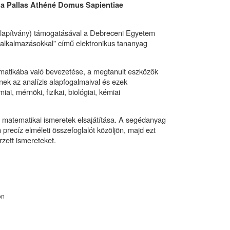
 a Pallas Athéné Domus Sapientiae
lapítvány) támogatásával a Debreceni Egyetem
gi alkalmazásokkal” című elektronikus tananyag
ematikába való bevezetése, a megtanult eszközök
ek az analízis alapfogalmaival és ezek
, mérnöki, fizikai, biológiai, kémiai
ó matematikai ismeretek elsajátítása. A segédanyag
n precíz elméleti összefoglalót közöljön, majd ezt
rzett ismereteket.
on