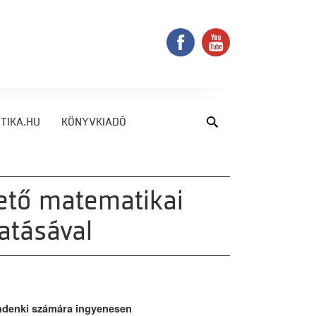
TIKA.HU
KÖNYVKIADÓ
ető matematikai
atásával
mindenki számára ingyenesen