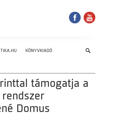
TIKA.HU
KÖNYVKIADÓ
rinttal támogatja a
i rendszer
héné Domus