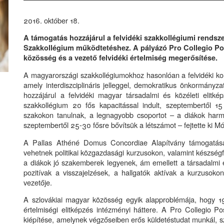
2016. október 18.
A támogatás hozzájárul a felvidéki szakkollégiumi rendsz
Szakkollégium működtetéshez. A pályázó Pro Collegio Pos
közösség és a vezető felvidéki értelmiség megerősítése.
A magyarországi szakkollégiumokhoz hasonlóan a felvidéki kol
amely interdiszciplináris jelleggel, demokratikus önkormány
hozzájárul a felvidéki magyar társadalmi és közéleti elitké
szakkollégium 20 fős kapacitással indult, szeptembertől 1
szakokon tanulnak, a legnagyobb csoportot – a diákok har
szeptembertől 25-30 fősre bővítsük a létszámot – fejtette ki M
A Pallas Athéné Domus Concordiae Alapítvány támogatásán
vehetnek politikai közgazdasági kurzusokon, valamint készség
a diákok jó szakemberek legyenek, ám emellett a társadalmi és
pozitívak a visszajelzések, a hallgatók aktívak a kurzusok
vezetője.
A szlovákiai magyar közösség egyik alapproblémája, hogy 1
értelmiségi elitképzés intézményi háttere. A Pro Collegio Po
kiépítése, amelynek végzőseiben erős küldetéstudat munkál, s