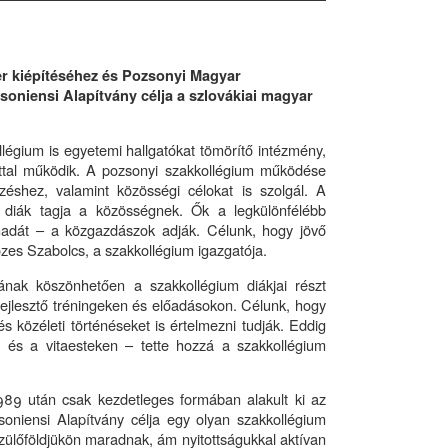
er kiépítéséhez és Pozsonyi Magyar
oniensi Alapítvány célja a szlovákiai magyar
légium is egyetemi hallgatókat tömörítő intézmény,
zattal működik. A pozsonyi szakkollégium működése
pzéshez, valamint közösségi célokat is szolgál. A
5 diák tagja a közösségnek. Ők a legkülönfélébb
madát – a közgazdászok adják. Célunk, hogy jövő
ózes Szabolcs, a szakkollégium igazgatója.
ak köszönhetően a szakkollégium diákjai részt
fejlesztő tréningeken és előadásokon. Célunk, hogy
 közéleti történéseket is értelmezni tudják. Eddig
on és a vitaesteken – tette hozzá a szakkollégium
989 után csak kezdetleges formában alakult ki az
soniensi Alapítvány célja egy olyan szakkollégium
zülőföldjükön maradnak, ám nyitottságukkal aktívan