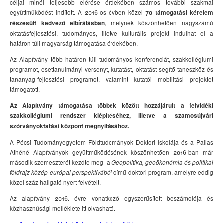
céljai minél teljesebb elérése érdekében számos további szakmai
együttműködést indított. A 2016-os évben közel
70 támogatási kérelem
, melynek köszönhetően nagyszámú
részesült kedvező elbírálásban
oktatásfejlesztési, tudományos, illetve kulturális projekt indulhat el a
határon túli magyarság támogatása érdekében.
Az Alapítvány több határon túli tudományos konferenciát, szakkollégiumi
programot, esettanulmányi versenyt, kutatást, oktatást segítő taneszköz és
tananyag-fejlesztési programot, valamint kutatói mobilitási projektet
támogatott.
Az Alapítvány támogatása többek között hozzájárult a felvidéki
szakkollégiumi rendszer kiépítéséhez, illetve a szamosújvári
szórványoktatási központ megnyitásához.
A Pécsi Tudományegyetem Földtudományok Doktori Iskolája és a Pallas
Athéné Alapítványok geyüttműködésének köszönhetően 2016-ban már
második szemeszterét kezdte meg a
Geopolitika, geoökonómia és politikai
című doktori program, amelyre eddig
földrajz közép-európai perspektívából
közel száz hallgató nyert felvételt.
Az alapítvány 2016. évre vonatkozó egyszerűsített beszámolója és
közhasznúsági melléklete itt olvasható.