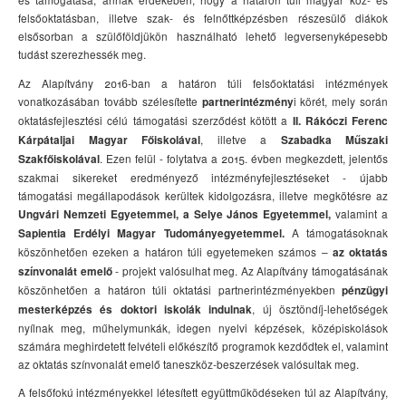
felsőoktatásban, illetve szak- és felnőttképzésben részesülő diákok
elsősorban a szülőföldjükön használható lehető legversenyképesebb
tudást szerezhessék meg.
Az Alapítvány 2016-ban a határon túli felsőoktatási intézmények
vonatkozásában tovább szélesítette
i körét, mely során
partnerintézmény
oktatásfejlesztési célú támogatási szerződést kötött a
II. Rákóczi Ferenc
, illetve a
Kárpátaljai Magyar Főiskolával
Szabadka Műszaki
. Ezen felül - folytatva a 2015. évben megkezdett, jelentős
Szakfőiskolával
szakmai sikereket eredményező intézményfejlesztéseket - újabb
támogatási megállapodások kerültek kidolgozásra, illetve megkötésre az
valamint a
Ungvári Nemzeti Egyetemmel, a Selye János Egyetemmel,
A támogatásoknak
Sapientia Erdélyi Magyar Tudományegyetemmel.
köszönhetően ezeken a határon túli egyetemeken számos –
az oktatás
- projekt valósulhat meg. Az Alapítvány támogatásának
színvonalát emelő
köszönhetően a határon túli oktatási partnerintézményekben
pénzügyi
, új ösztöndíj-lehetőségek
mesterképzés és doktori iskolák indulnak
nyílnak meg, műhelymunkák, idegen nyelvi képzések, középiskolások
számára meghirdetett felvételi előkészítő programok kezdődtek el, valamint
az oktatás színvonalát emelő taneszköz-beszerzések valósultak meg.
A felsőfokú intézményekkel létesített együttműködéseken túl az Alapítvány,