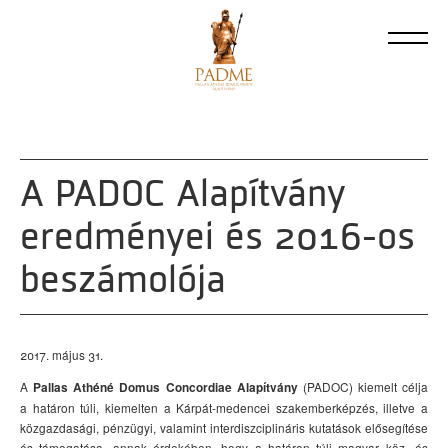
A PADOC Alapítvány
eredményei és 2016-os
beszámolója
2017. május 31.
A
(PADOC) kiemelt célja
Pallas Athéné Domus Concordiae Alapítvány
a határon túli, kiemelten a Kárpát-medencei szakemberképzés, illetve a
közgazdasági, pénzügyi, valamint interdiszciplináris kutatások elősegítése
és támogatása, annak érdekében, hogy a határon túli magyar köz- és