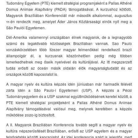
Tudomány Egyetem (PTE) kiemelt stratégiai programjaként a Pallas Athéné
Domus Animae Alapítvány (PADA) támogatásával. A kurzushoz kötődő,
Magyarok Brazíliában Konferenciát már második alkalommal, augusztus
11-én rendezik meg, amelyet Áder János Köztársasági elnök nyit meg a
São Paulói Egyetemen.
Dél-Amerika valamennyi országában élnek magyarok, de a legnagyobb
számú és legaktívabb közösségek Brazíliában vannak. Sao Paulo
vonzáskörzetében több tízezer magyar felmenőkkel rendelkező brazil
állampolgár él, a kurzusnak köszönhetően pedig még többen
ismerkedhetnek meg őseik nyelvével és kultúrájával. Az itt megszerzett
tudás erősíti az óceán másik oldalán élők magyarságtudatát és az
országok közötti kapcsolatot is.
A magyar nyelv és kultúra képzés idén júniusban már harmadik félévét
zárta idén a São Paulo-i Egyetemen (USP). A képzés a Pécsi
Tudományegyetem és a USP szakmai együttműködésének keretei között, a
PTE kiemelt stratégiai projektjeként a Pallas Athéné Domus Animae
Alapítvány támogatásával valósul meg, melynek keretében a képzés
működése 2020-ig biztosított.
A II. Magyarok Brazíliában Konferencia tovább segíti a magyar nyelv és
kultúra népszerűsítését Brazíliában, erősíti az USP egyetem és a magyar
felsőoktatás közötti kapcsolatot. Az idei konferencia azért is jelentős, mert