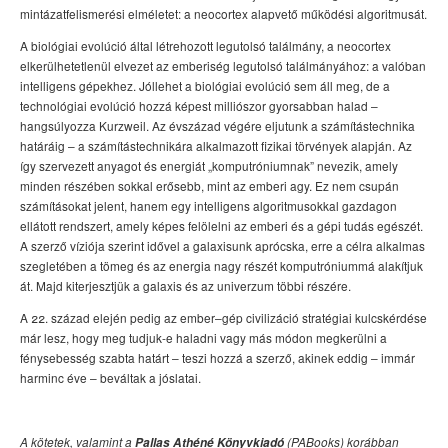
mintázatfelismerési elméletet: a neocortex alapvető működési algoritmusát.
A biológiai evolúció által létrehozott legutolsó találmány, a neocortex
elkerülhetetlenül elvezet az emberiség legutolsó találmányához: a valóban
intelligens gépekhez. Jóllehet a biológiai evolúció sem áll meg, de a
technológiai evolúció hozzá képest milliószor gyorsabban halad –
hangsúlyozza Kurzweil. Az évszázad végére eljutunk a számítástechnika
határáig – a számítástechnikára alkalmazott fizikai törvények alapján. Az
így szervezett anyagot és energiát „komputróniumnak” nevezik, amely
minden részében sokkal erősebb, mint az emberi agy. Ez nem csupán
számításokat jelent, hanem egy intelligens algoritmusokkal gazdagon
ellátott rendszert, amely képes felölelni az emberi és a gépi tudás egészét.
A szerző víziója szerint idővel a galaxisunk aprócska, erre a célra alkalmas
szegletében a tömeg és az energia nagy részét komputróniummá alakítjuk
át. Majd kiterjesztjük a galaxis és az univerzum többi részére.
A 22. század elején pedig az ember–gép civilizáció stratégiai kulcskérdése
már lesz, hogy meg tudjuk-e haladni vagy más módon megkerülni a
fénysebesség szabta határt – teszi hozzá a szerző, akinek eddig ­– immár
harminc éve – beváltak a jóslatai.
A kötetek, valamint a
Pallas Athéné Könyvkiadó
(PABooks) korábban