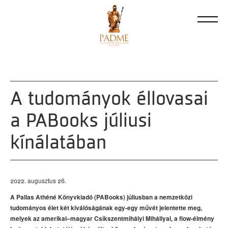
A tudományok éllovasai
a PABooks júliusi
kínálatában
2022. augusztus 26.
A Pallas Athéné Könyvkiadó (PABooks) júliusban a nemzetközi
tudományos élet két kiválóságának egy-egy művét jelentette meg,
melyek az amerikai–magyar Csíkszentmihályi Mihállyal, a flow-élmény