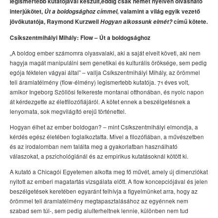
legismertebb kutatójával készült,
eddig csak német nyelven olvasható
interjúkötet,
Út a boldogsághoz címmel,
valamint a világ egyik vezető
jövőkutatója, Raymond Kurzweil
Hogyan alkossunk elmét?
című kötete.
Csíkszentmihályi Mihály: Flow – Út a boldogsághoz
„A boldog ember számomra olyasvalaki, aki a saját elveit követi, aki nem
hagyja magát manipulálni sem genetikai és kulturális öröksége, sem pedig
egója féktelen vágyai által” – vallja Csíkszentmihályi Mihály, az örömmel
teli áramlatélmény (flow-élmény) legismertebb kutatója. 71 éves volt,
amikor Ingeborg Szöllösi felkereste montanai otthonában, és nyolc napon
át kérdezgette az életfilozófiájáról. A kötet ennek a beszélgetésnek a
lenyomata, sok megvilágító erejű történettel.
Hogyan élhet az ember boldogan? ­– mint Csíkszentmihályi elmondja, a
kérdés egész életében foglalkoztatta. Mivel a filozófiában, a művészetben
és az irodalomban nem találta meg a gyakorlatban használható
válaszokat, a pszichológiánál és az empirikus kutatásoknál kötött ki.
A kutató a Chicagói Egyetemen alkotta meg fő művét, amely új dimenziókat
nyitott az emberi magatartás vizsgálata előtt. A flow koncepciójával és jelen
beszélgetések keretében egyaránt felhívja a figyelmünket arra, hogy az
örömmel teli áramlatélmény megtapasztalásához az egyénnek nem
szabad sem túl-, sem pedig alulterheltnek lennie, különben nem tud