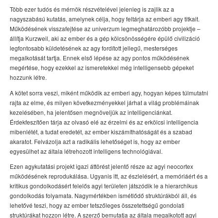
Több ezer tudós és mérnök részvételével jelenleg is zajlik az a
nagyszabású kutatás, amelynek célja, hogy feltárja az emberi agy titkait.
Működésének visszafejtése az univerzum legmeghatározóbb projektje –
állítja Kurzweil, aki az ember és a gép kölcsönösségére épülő civilizáció
legfontosabb küldetésének az agy fordított jellegű, mesterséges
megalkotását tartja. Ennek első lépése az agy pontos működésének
megértése, hogy ezekkel az ismeretekkel még intelligensebb gépeket
hozzunk létre.
A kötet sorra veszi, miként működik az emberi agy, hogyan képes túlmutatni
rajta az elme, és milyen következményekkel járhat a világ problémáinak
kezelésében, ha jelentősen megnöveljük az intelligenciánkat.
Érdekfeszítően tárja az olvasó elé az érzelmi és az erkölcsi intelligencia
mibenlétét, a tudat eredetét, az ember kiszámíthatóságát és a szabad
akaratot. Felvázolja azt a radikális lehetőséget is, hogy az ember
egyesülhet az általa létrehozott intelligens technológiával.
Ezen agykutatási projekt igazi áttörést jelentő része az agyi neocortex
működésének reprodukálása. Ugyanis itt, az észlelésért, a memóriáért és a
kritikus gondolkodásért felelős agyi területen játszódik le a hierarchikus
gondolkodás folyamata. Nagymértékben ismétlődő struktúrákból áll, és
lehetővé teszi, hogy az ember tetszőleges összetettségű gondolati
struktúrákat hozzon létre. A szerző bemutatja az általa megalkotott agyi