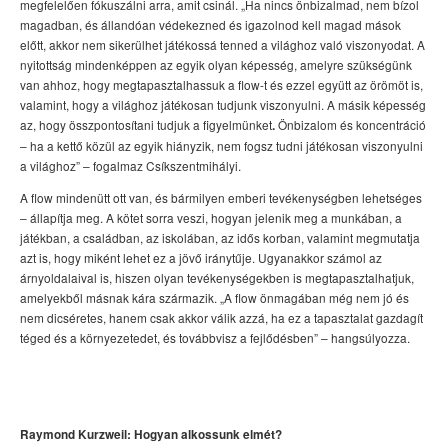
megfelelően fókuszálni arra, amit csinál. „Ha nincs önbizalmad, nem bízol
magadban, és állandóan védekezned és igazolnod kell magad mások
előtt, akkor nem sikerülhet játékossá tenned a világhoz való viszonyodat. A
nyitottság mindenképpen az egyik olyan képesség, amelyre szükségünk
van ahhoz, hogy megtapasztalhassuk a flow-t és ezzel együtt az örömöt is,
valamint, hogy a világhoz játékosan tudjunk viszonyulni. A másik képesség
az, hogy összpontosítani tudjuk a figyelmünket
Önbizalom és koncentráció
.
– ha a kettő közül az egyik hiányzik, nem fogsz tudni játékosan viszonyulni
a világhoz” – fogalmaz Csíkszentmihályi.
A flow mindenütt ott van, és bármilyen emberi tevékenységben lehetséges
– állapítja meg. A kötet sorra veszi, hogyan jelenik meg a munkában, a
játékban, a családban, az iskolában, az idős korban, valamint megmutatja
azt is, hogy miként lehet ez a jövő iránytűje. Ugyanakkor számol az
árnyoldalaival is, hiszen olyan tevékenységekben is megtapasztalhatjuk,
amelyekből másnak kára származik. „A flow önmagában még nem jó és
nem dicséretes, hanem csak akkor válik azzá, ha ez a tapasztalat gazdagít
téged és a környezetedet, és továbbvisz a fejlődésben” – hangsúlyozza.
Raymond Kurzweil: Hogyan alkossunk elmét?