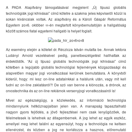
A PADA Alapítvány támogatásával megjelent „Új típusú globális
technológiák jogi kihívásai” című kötetre a szakma jeles képviselői közül is
sokan kíváncsiak voltak. Az alapítvány és a Károli Gáspár Református
Egyetem 2016. október 11-én megtartott könyvbemutatóján a hallgatóság
között számos fiatal egyetemi hallgató is helyet foglalt.
Az esemény elején a kötetet dr. Réczicza István mutatta be. Annak lektora
Ludányi Arnold vezetésével pedig, panelbeszélgetést hallhattak az
érdeklődők. “Az új típusú globális technológiák jogi kihívásai” című
kötetben a legújabb globális technológiai fejlemények közgazdasági és
alapvetően magyar jogi vonatkozásai kerülnek bemutatásra. A könyvből
kiderül, hogy: mi lesz on-line adatainkkal a halálunk után, vagy mit kell
tudni az on-line zaklatásról?! De szó van benne a klónozás, a drónok, az
orvostechnika és az on-line reklámok versenyjogi vonatkozásairól is!
Mivel az egészségügy, a közlekedés, az információ technológia
mindannyiunk hétköznapjaiban jelen van. A manapság tapasztalható
nagyon gyors fejlődés, a jövő fejlesztései nem csak lenyűgözőek, de
félelmetesek is lehetnek az átlagembernek. A jog lehet az egyik eszköz,
amellyel meg lehet találni az egyensúlyt, hogy a technológia ne keltsen
ellenérzést, és közben a jog ne korlátozza a hasznos, előremutató