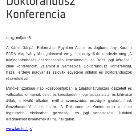
Doktorandusz
Konferencia
2015. május 18.
A Károli Gáspár Református Egyetem Állam- és Jogtudományi Kara a
PADA Alapítvány támogatásával 2015. május 15-16-án rendezte meg „A
tulajdonátruházás összehasonlító kereskedelmi és üzleti jogi kérdései”
című konferenciát, valamint a Nemzetközi Doktorandusz Konferenciát,
hazai, erdélyi magyar és szlovák egyetemi oktatók és doktoranduszok
részvételével.
Mindkét szakmai nap középpontjában a tulajdonátruházás összetett és
változatos formáinak üzleti és kereskedelmi jogi tapasztalatai és kihívásai
álltak, s kiváló alkalom nyílt a szomszédos országok gyakorlatának
összehasonlító áttekintésére. A Doktorandusz Konferencián a téma
legfrissebb, elsősorban gazdasági és jogi vonatkozású kutatási
eredményeit ismertették a PhD hallgatók.
www.kre.hu/ajk/