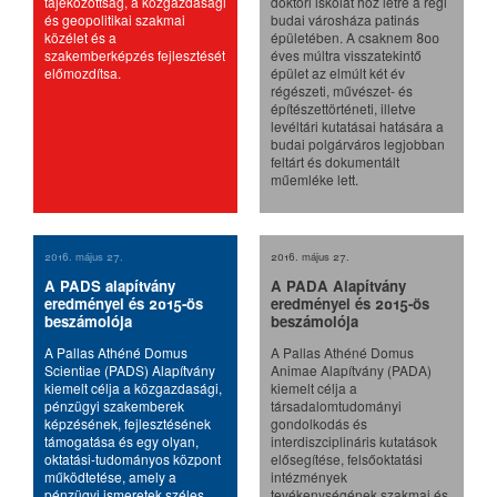
tájékozottság, a közgazdasági
doktori iskolát hoz létre a régi
és geopolitikai szakmai
budai városháza patinás
közélet és a
épületében. A csaknem 800
szakemberképzés fejlesztését
éves múltra visszatekintő
előmozdítsa.
épület az elmúlt két év
régészeti, művészet- és
építészettörténeti, illetve
levéltári kutatásai hatására a
budai polgárváros legjobban
feltárt és dokumentált
műemléke lett.
2016. május 27.
2016. május 27.
A PADS alapítvány
A PADA Alapítvány
eredményei és 2015-ös
eredményei és 2015-ös
beszámolója
beszámolója
A Pallas Athéné Domus
A Pallas Athéné Domus
Scientiae (PADS) Alapítvány
Animae Alapítvány (PADA)
kiemelt célja a közgazdasági,
kiemelt célja a
pénzügyi szakemberek
társadalomtudományi
képzésének, fejlesztésének
gondolkodás és
támogatása és egy olyan,
interdiszciplináris kutatások
oktatási-tudományos központ
elősegítése, felsőoktatási
működtetése, amely a
intézmények
pénzügyi ismeretek széles
tevékenységének szakmai és