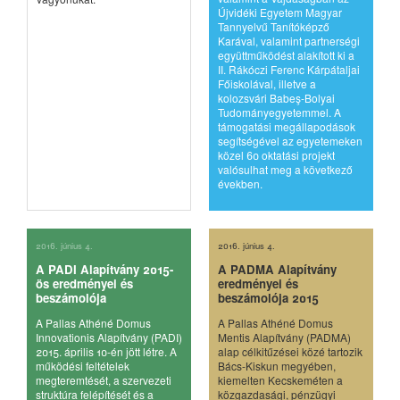
Újvidéki Egyetem Magyar
Tannyelvű Tanítóképző
Karával, valamint partnerségi
együttműködést alakított ki a
II. Rákóczi Ferenc Kárpátaljai
Főiskolával, illetve a
kolozsvári Babeş-Bolyai
Tudományegyetemmel. A
támogatási megállapodások
segítségével az egyetemeken
közel 60 oktatási projekt
valósulhat meg a következő
években.
2016. június 4.
2016. június 4.
A PADI Alapítvány 2015-
A PADMA Alapítvány
ös eredményei és
eredményei és
beszámolója
beszámolója 2015
A Pallas Athéné Domus
A Pallas Athéné Domus
Innovationis Alapítvány (PADI)
Mentis Alapítvány (PADMA)
2015. április 10-én jött létre. A
alap célkitűzései közé tartozik
működési feltételek
Bács-Kiskun megyében,
megteremtését, a szervezeti
kiemelten Kecskeméten a
struktúra felépítését és a
közgazdasági, pénzügyi