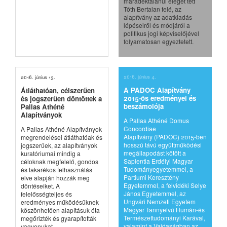
maradéktalanul eleget tett
Tóth Bertalan felé, az
alapítvány az adatkiadás
lépéseiről és módjáról a
politikus jogi képviselőjével
folyamatosan egyeztetett.
2016. június 4.
2016. június 13.
A PADOC Alapítvány
Átláthatóan, célszerűen
2015-ös eredményei és
és jogszerűen döntöttek a
beszámolója
Pallas Athéné
Alapítványok
A Pallas Athéné Domus
Concordiae
A Pallas Athéné Alapítványok
Alapítvány (PADOC) 2015-ben
megrendelései átláthatóak és
hosszú távú együttműködési
jogszerűek, az alapítványok
megállapodást kötött a
kuratóriumai mindig a
Sapientia Erdélyi Magyar
céloknak megfelelő, gondos
Tudományegyetemmel, a
és takarékos felhasználás
Partiumi Keresztény
elve alapján hozzák meg
Egyetemmel, a felvidéki Selye
döntéseiket. A
János Egyetemmel, az
felelősségteljes és
Ungvári Nemzeti Egyetem
eredményes működésüknek
Magyar Tannyelvű Humán-és
köszönhetően alapításuk óta
Természettudományi Karával,
megőrizték és gyarapították
valamint a Vajdaságban az
vagyonukat.