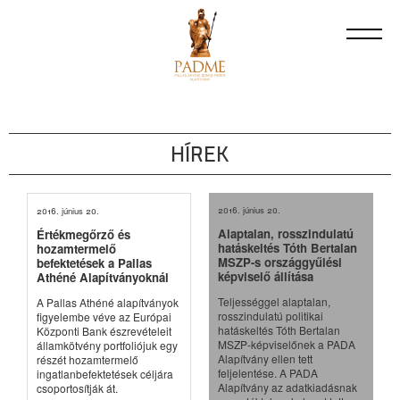
HÍREK
2016. június 20.
2016. június 20.
Alaptalan, rosszindulatú
Értékmegőrző és
hatáskeltés Tóth Bertalan
hozamtermelő
MSZP-s országgyűlési
befektetések a Pallas
képviselő állítása
Athéné Alapítványoknál
Teljességgel alaptalan,
A Pallas Athéné alapítványok
rosszindulatú politikai
figyelembe véve az Európai
hatáskeltés Tóth Bertalan
Központi Bank észrevételeit
MSZP-képviselőnek a PADA
államkötvény portfoliójuk egy
Alapítvány ellen tett
részét hozamtermelő
feljelentése. A PADA
ingatlanbefektetések céljára
Alapítvány az adatkiadásnak
csoportosítják át.