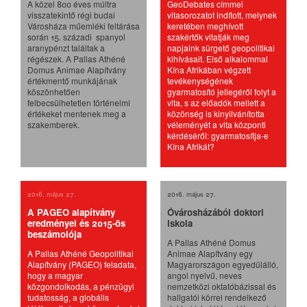
A közel 800 éves múltra
GeoDebates címmel
visszatekintő régi budai
vitasorozatot indított, melynek
Városháza műemléki feltárása
keretében meghívott
során 15. századi spanyol
szakértők vitatják meg
aranypénzt találtak a
napjaink sürgető geopolitikai
régészek. A Pallas Athéné
kihívásait. Első alkalommal
Domus Animae Alapítvány
Kína Afrikában végzett
értékmentő munkájának
tevékenységének
köszönhetően
gyarmatosító jellegéről folyt a
felbecsülhetetlen történelmi
vita, s az előadók mellett a
értékeket mentenek meg a
közönség is kinyilvánította
szakemberek.
véleményét a vita központi
kérdéséről: gyarmatosítja-e
Kína Afrikát?
2016. május 27.
2016. május 27.
A PAGEO alapítvány
Óvárosházából doktori
eredményei és 2015-ös
iskola
beszámolója
A Pallas Athéné Domus
A Pallas Athéné Geopolitikai
Animae Alapítvány egy
Alapítvány (PAGEO) feladata,
Magyarországon egyedülálló,
hogy a magyar
angol nyelvű, neves
közgondolkodás, a pénzügyi
nemzetközi oktatóbázissal és
tudatosság, a globális
hallgatói körrel rendelkező