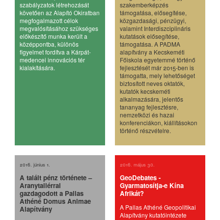
szabályzatok létrehozását
szakemberképzés
követően az Alapító Okiratban
támogatása, elősegítése,
megfogalmazott célok
közgazdasági, pénzügyi,
megvalósításához szükséges
valamint Interdiszciplináris
előkészítő munka került a
kutatások elősegítése,
középpontba, különös
támogatása. A PADMA
figyelmet fordítva a Kárpát-
alapítvány a Kecskeméti
medencei innovációs tér
Főiskola egyetemmé történő
kialakítására.
fejlesztését már 2015-ben is
támogatta, mely lehetőséget
biztosított neves oktatók,
kutatók kecskeméti
alkalmazására, jelentős
tananyag fejlesztésre,
nemzetközi és hazai
konferenciákon, kiállításokon
történő részvételre.
2016. június 1.
2016. május 30.
A talált pénz története –
GeoDebates -
Aranytallérral
Gyarmatosítja-e Kína
gazdagodott a Pallas
Afrikát?
Athéné Domus Animae
A Pallas Athéné Geopolitikai
Alapítvány
Alapítvány kutatóintézete